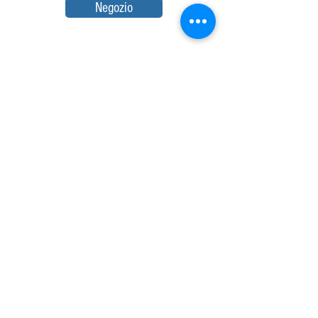
Negozio
LAVASECCO DI MALALGODA PITIYA
GAMAGE AMALI
SEDE LEGALE
Piazzale Paolo Gorini 02, 20133,
Milano, MI
P.IVA :
07588680962
Tel:
02 7388417
, Hot line:
3881426632
Email:
dilantha.fernando@hotmail.it
Seguici su
© 2018.Lavaseccoprofessionale.com/
Powered by dilantha